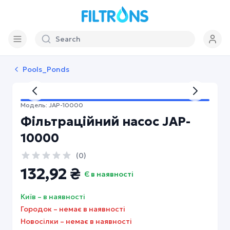
Pools_Ponds
My account
My account
Модель:
JAP-10000
Contact us
Фільтраційний насос JAP-
+38 (067) 348 04 40
10000
+38 (067) 348 03 90
(
0
)
+38 (067) 348 03 72
132,92 ₴
Є в наявності
+38 (067) 838 03 67
Київ
–
в наявності
Language and currency
Городок
–
немає в наявності
Language:
Новосілки
–
немає в наявності
Currency: