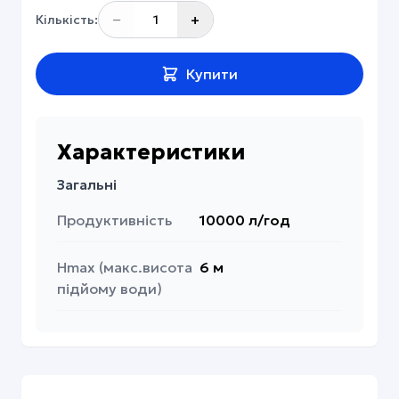
UA
UAH
−
+
Кількість:
EN
USD
Купити
Характеристики
Загальні
Продуктивність
10000 л/год
Hmax (макс.висота
6 м
підйому води)