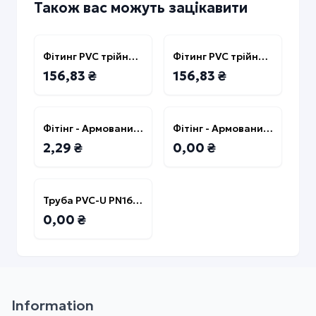
Також вас можуть зацікавити
Фітинг PVC трійник 90° редукційний D.32 x D.20
Фітинг PVC трійник 90° редукційний D.32 x D.25
156,83 ₴
156,83 ₴
Фітінг - Армований адаптер з внут. різ. D.50x1 1/2" Comer
Фітінг - Армований адаптер з внут. різ. PVC D.25x1/2" Comer
2,29 ₴
0,00 ₴
Труба PVC-U PN16 110х6,6х3000
0,00 ₴
Information