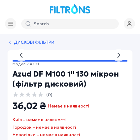
ДИСКОВІ ФІЛЬТРИ
My account
My account
Модель:
AZD1
Contact us
Azud DF M100 1'' 130 мікрон
+38 (067) 348 04 40
(фільтр дисковий)
+38 (067) 348 03 90
(
0
)
+38 (067) 348 03 72
36,02 ₴
Немає в наявності
+38 (067) 838 03 67
Київ
–
немає в наявності
Language and currency
Городок
–
немає в наявності
Language:
Новосілки
–
немає в наявності
Currency: