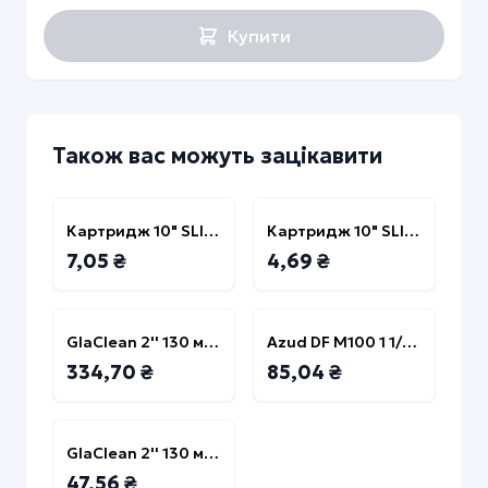
UA
UAH
Купити
EN
USD
Також вас можуть зацікавити
Картридж 10" SLIM 20 мкм пом'якшуючий для холодної води
Картридж 10" SLIM 5 мкм вугільний брикетований для холодної води
7,05 ₴
4,69 ₴
GlaClean 2'' 130 мікрон (фільтр дисковий) 30куб/г
Azud DF M100 1 1/2" 130 мікрон (фільтр дисковий)
334,70 ₴
85,04 ₴
GlaClean 2'' 130 мікрон (фільтр дисковий) 22куб/г
47,56 ₴